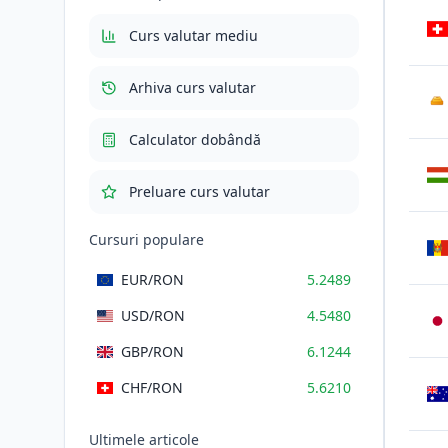
Total cu TVA
635.1169
RON
Curs valutar mediu
Arhiva curs valutar
AU
Calculator dobândă
Preluare curs valutar
Cursuri populare
EUR
/RON
5.2489
USD
/RON
4.5480
GBP
/RON
6.1244
CHF
/RON
5.6210
Ultimele articole