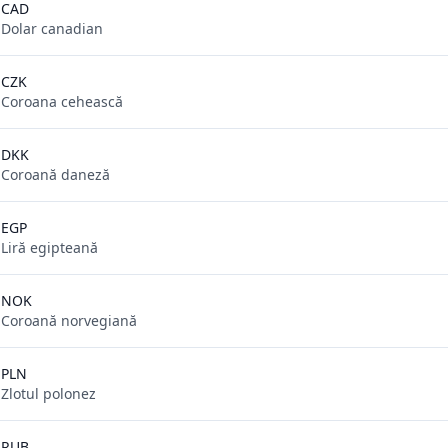
CAD
Dolar canadian
CZK
Coroana cehească
DKK
Coroană daneză
EGP
Liră egipteană
NOK
Coroană norvegiană
PLN
Zlotul polonez
RUB