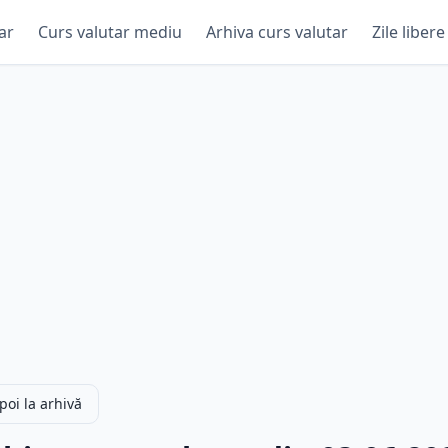
ar
Curs valutar mediu
Arhiva curs valutar
Zile libere
poi la arhivă