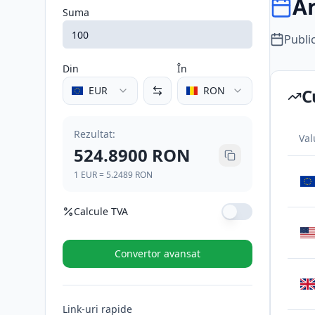
Ar
Suma
Publi
Din
În
EUR
RON
C
Rezultat
:
Val
524.8900
RON
1
EUR
=
5.2489
RON
Calcule TVA
Cotă TVA (%)
Convertor avansat
TVA (21%)
110.2269
RON
Link-uri rapide