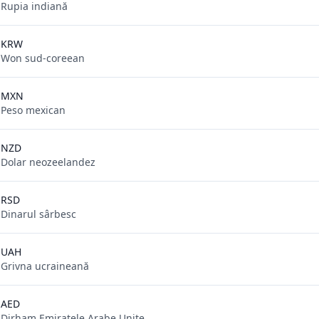
Rupia indiană
KRW
Won sud-coreean
MXN
Peso mexican
NZD
Dolar neozeelandez
RSD
Dinarul sârbesc
UAH
Grivna ucraineană
AED
Dirham Emiratele Arabe Unite