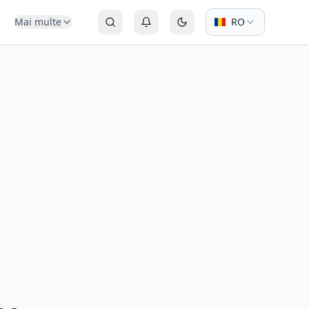
Mai multe
RO
Caută
Autentificare sau Înregistrare
Comută la modul întunecat