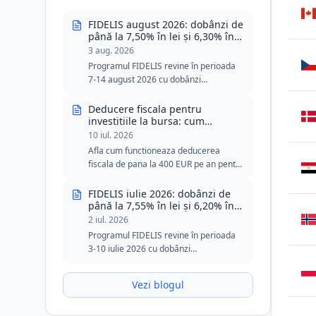
FIDELIS august 2026: dobânzi de
până la 7,50% în lei și 6,30% în
euro
3 aug. 2026
Programul FIDELIS revine în perioada
7-14 august 2026 cu dobânzi
neimpozabile de până la 7,50% în lei și
6,30% în euro. Ediția din august include
Deducere fiscala pentru
două tranșe speciale pentru donatorii
investitiile la bursa: cum
functioneaza plafonul de 400 de
de sânge, cu praguri minime reduse în
10 iul. 2026
euro
lei și euro.
Afla cum functioneaza deducerea
fiscala de pana la 400 EUR pe an pentru
investitiile in actiuni, obligatiuni, ETF-uri
si titluri de stat FIDELIS.
FIDELIS iulie 2026: dobânzi de
până la 7,55% în lei și 6,20% în
euro
2 iul. 2026
Programul FIDELIS revine în perioada
3-10 iulie 2026 cu dobânzi
neimpozabile de până la 7,55% în lei și
6,20% în euro. Ediția din iulie păstrează
Vezi blogul
tranșa specială pentru donatorii de
sânge în lei și rămâne o opțiune
atractivă pentru investitorii care caută