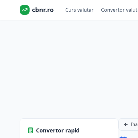
cbnr.ro
Curs valutar
Convertor valut
Îna
Convertor rapid