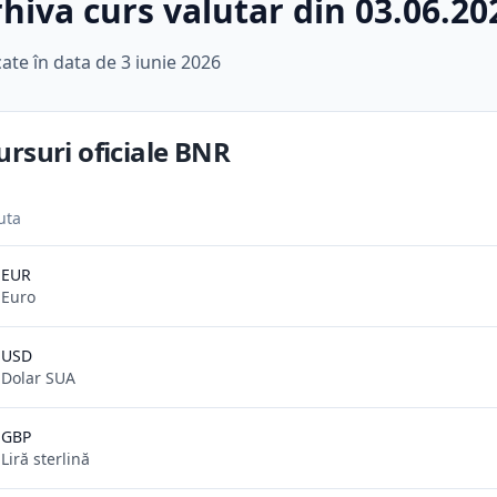
hiva curs valutar din 03.06.20
cate în data de
3 iunie 2026
ursuri oficiale BNR
uta
EUR
Euro
USD
Dolar SUA
GBP
Liră sterlină