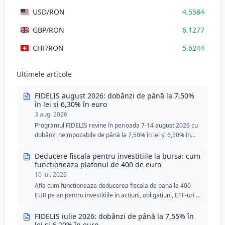
USD
/RON
4.5584
GBP
/RON
6.1277
CHF
/RON
5.6244
Ultimele articole
FIDELIS august 2026: dobânzi de până la 7,50%
în lei și 6,30% în euro
3 aug. 2026
Programul FIDELIS revine în perioada 7-14 august 2026 cu
dobânzi neimpozabile de până la 7,50% în lei și 6,30% în
euro. Ediția din august include două tranșe speciale pentru
donatorii de sânge, cu praguri minime reduse în lei și euro.
Deducere fiscala pentru investitiile la bursa: cum
functioneaza plafonul de 400 de euro
10 iul. 2026
Afla cum functioneaza deducerea fiscala de pana la 400
EUR pe an pentru investitiile in actiuni, obligatiuni, ETF-uri si
titluri de stat FIDELIS.
FIDELIS iulie 2026: dobânzi de până la 7,55% în
lei și 6,20% în euro