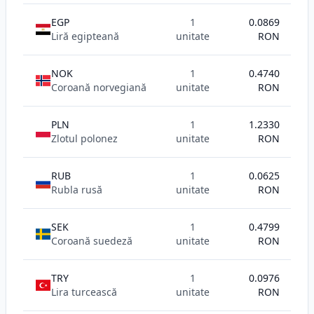
EGP
1
0.0869
Liră egipteană
unitate
RON
NOK
1
0.4740
Coroană norvegiană
unitate
RON
PLN
1
1.2330
Zlotul polonez
unitate
RON
RUB
1
0.0625
Rubla rusă
unitate
RON
SEK
1
0.4799
Coroană suedeză
unitate
RON
TRY
1
0.0976
Lira turcească
unitate
RON