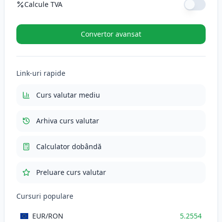
Calcule TVA
Cotă TVA (%)
Convertor avansat
TVA (21%)
110.3634
RON
Link-uri rapide
Total cu TVA
635.9034
RON
Curs valutar mediu
Arhiva curs valutar
Calculator dobândă
Preluare curs valutar
Cursuri populare
EUR
/RON
5.2554