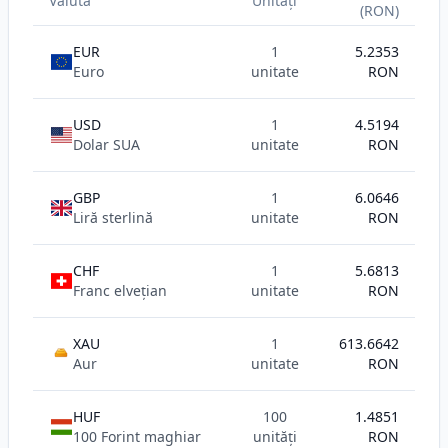
Valuta
Unități
(RON)
EUR
1
5.2353
Euro
unitate
RON
USD
1
4.5194
Dolar SUA
unitate
RON
GBP
1
6.0646
Liră sterlină
unitate
RON
CHF
1
5.6813
Franc elvețian
unitate
RON
XAU
1
613.6642
AU
Aur
unitate
RON
HUF
100
1.4851
100 Forint maghiar
unități
RON