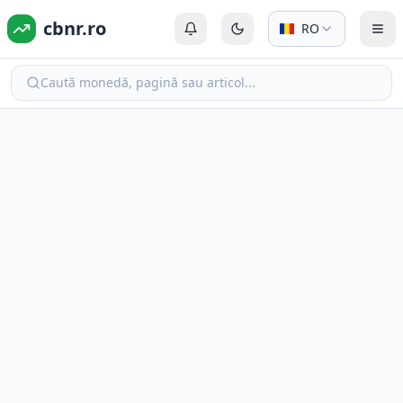
cbnr.ro
RO
Autentificare sau Înregistrare
Comută la modul întunecat
Com
Caută monedă, pagină sau articol...