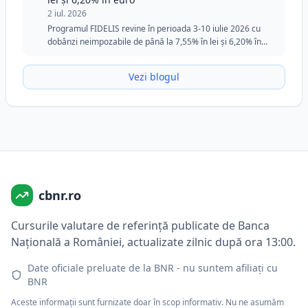
2 iul. 2026
Programul FIDELIS revine în perioada 3-10 iulie 2026 cu
dobânzi neimpozabile de până la 7,55% în lei și 6,20% în
euro. Ediția din iulie păstrează tranșa specială pentru
donatorii de sânge în lei și rămâne o opțiune atractivă
Vezi blogul
pentru investitorii care caută siguranță, flexibilitate și
randamente fixe.
cbnr.ro
Cursurile valutare de referință publicate de Banca
Națională a României, actualizate zilnic după ora 13:00.
Date oficiale preluate de la BNR - nu suntem afiliați cu
BNR
Aceste informații sunt furnizate doar în scop informativ. Nu ne asumăm