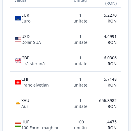
Valuta
Unități
(RON)
EUR
1
5.2270
Euro
unitate
RON
USD
1
4.4991
Dolar SUA
unitate
RON
GBP
1
6.0306
Liră sterlină
unitate
RON
CHF
1
5.7148
Franc elvețian
unitate
RON
XAU
1
656.8982
AU
Aur
unitate
RON
HUF
100
1.4475
100 Forint maghiar
unități
RON