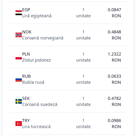
EGP
1
0.0847
Liră egipteană
unitate
RON
NOK
1
0.4848
Coroană norvegiană
unitate
RON
PLN
1
1.2322
Zlotul polonez
unitate
RON
RUB
1
0.0633
Rubla rusă
unitate
RON
SEK
1
0.4782
Coroană suedeză
unitate
RON
TRY
1
0.0986
Lira turcească
unitate
RON