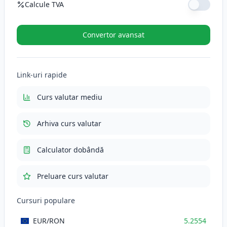
Calcule TVA
Cotă TVA (%)
Convertor avansat
TVA (21%)
110.3634
RON
Link-uri rapide
Total cu TVA
635.9034
RON
Curs valutar mediu
Arhiva curs valutar
Calculator dobândă
Preluare curs valutar
Cursuri populare
EUR
/RON
5.2554