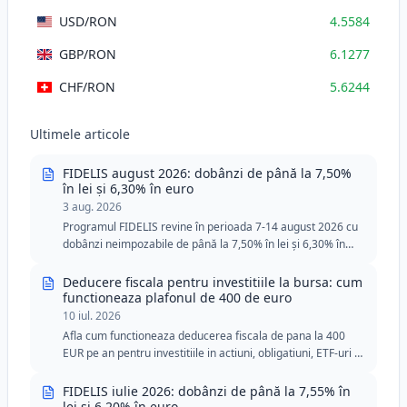
USD
/RON
4.5584
GBP
/RON
6.1277
CHF
/RON
5.6244
Ultimele articole
FIDELIS august 2026: dobânzi de până la 7,50%
în lei și 6,30% în euro
3 aug. 2026
Programul FIDELIS revine în perioada 7-14 august 2026 cu
dobânzi neimpozabile de până la 7,50% în lei și 6,30% în
euro. Ediția din august include două tranșe speciale pentru
donatorii de sânge, cu praguri minime reduse în lei și euro.
Deducere fiscala pentru investitiile la bursa: cum
functioneaza plafonul de 400 de euro
10 iul. 2026
Afla cum functioneaza deducerea fiscala de pana la 400
EUR pe an pentru investitiile in actiuni, obligatiuni, ETF-uri si
titluri de stat FIDELIS.
FIDELIS iulie 2026: dobânzi de până la 7,55% în
lei și 6,20% în euro