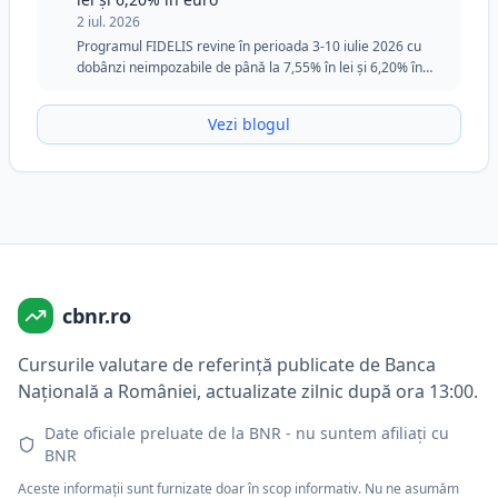
2 iul. 2026
Programul FIDELIS revine în perioada 3-10 iulie 2026 cu
dobânzi neimpozabile de până la 7,55% în lei și 6,20% în
euro. Ediția din iulie păstrează tranșa specială pentru
donatorii de sânge în lei și rămâne o opțiune atractivă
Vezi blogul
pentru investitorii care caută siguranță, flexibilitate și
randamente fixe.
cbnr.ro
Cursurile valutare de referință publicate de Banca
Națională a României, actualizate zilnic după ora 13:00.
Date oficiale preluate de la BNR - nu suntem afiliați cu
BNR
Aceste informații sunt furnizate doar în scop informativ. Nu ne asumăm