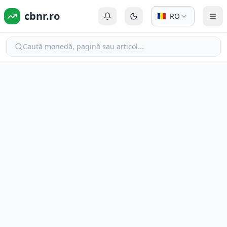
cbnr.ro
RO
Autentificare sau Înregistrare
Comută la modul întunecat
Com
Caută monedă, pagină sau articol...