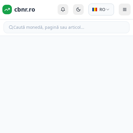
cbnr.ro
RO
Autentificare sau Înregistrare
Comută la modul întunecat
Com
Caută monedă, pagină sau articol...