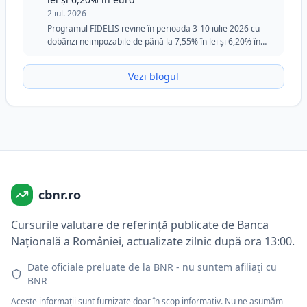
2 iul. 2026
Programul FIDELIS revine în perioada 3-10 iulie 2026 cu
dobânzi neimpozabile de până la 7,55% în lei și 6,20% în
euro. Ediția din iulie păstrează tranșa specială pentru
donatorii de sânge în lei și rămâne o opțiune atractivă
Vezi blogul
pentru investitorii care caută siguranță, flexibilitate și
randamente fixe.
cbnr.ro
Cursurile valutare de referință publicate de Banca
Națională a României, actualizate zilnic după ora 13:00.
Date oficiale preluate de la BNR - nu suntem afiliați cu
BNR
Aceste informații sunt furnizate doar în scop informativ. Nu ne asumăm