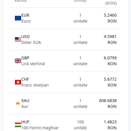
Valuta
Unități
(RON)
EUR
1
5.2460
Euro
unitate
RON
USD
1
4.5981
Dolar SUA
unitate
RON
GBP
1
6.0799
Liră sterlină
unitate
RON
CHF
1
5.6772
Franc elvețian
unitate
RON
XAU
1
608.6838
AU
Aur
unitate
RON
HUF
100
1.4823
100 Forint maghiar
unități
RON