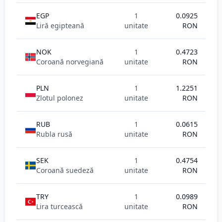
EGP
1
0.0925
Liră egipteană
unitate
RON
NOK
1
0.4723
Coroană norvegiană
unitate
RON
PLN
1
1.2251
Zlotul polonez
unitate
RON
RUB
1
0.0615
Rubla rusă
unitate
RON
SEK
1
0.4754
Coroană suedeză
unitate
RON
TRY
1
0.0989
Lira turcească
unitate
RON