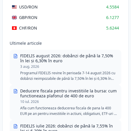
USD
/RON
4.5584
GBP
/RON
6.1277
CHF
/RON
5.6244
Ultimele articole
FIDELIS august 2026: dobânzi de până la 7,50%
în lei și 6,30% în euro
3 aug. 2026
Programul FIDELIS revine în perioada 7-14 august 2026 cu
dobânzi neimpozabile de până la 7,50% în lei și 6,30% în
euro. Ediția din august include două tranșe speciale pentru
donatorii de sânge, cu praguri minime reduse în lei și euro.
Deducere fiscala pentru investitiile la bursa: cum
functioneaza plafonul de 400 de euro
10 iul. 2026
Afla cum functioneaza deducerea fiscala de pana la 400
EUR pe an pentru investitiile in actiuni, obligatiuni, ETF-uri si
titluri de stat FIDELIS.
FIDELIS iulie 2026: dobânzi de până la 7,55% în
lei și 6,20% în euro