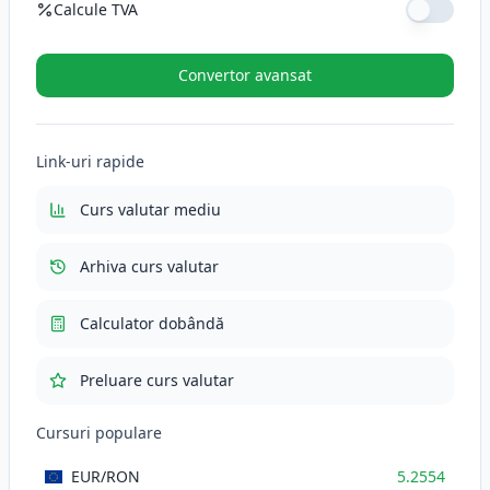
Calcule TVA
Cotă TVA (%)
Convertor avansat
TVA (21%)
110.3634
RON
Link-uri rapide
Total cu TVA
635.9034
RON
Curs valutar mediu
Arhiva curs valutar
Calculator dobândă
Preluare curs valutar
Cursuri populare
EUR
/RON
5.2554