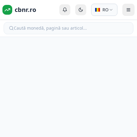
cbnr.ro
RO
Autentificare sau Înregistrare
Comută la modul întunecat
Com
Caută monedă, pagină sau articol...