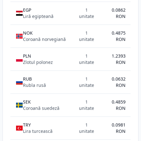
EGP
1
0.0862
Liră egipteană
unitate
RON
NOK
1
0.4875
Coroană norvegiană
unitate
RON
PLN
1
1.2393
Zlotul polonez
unitate
RON
RUB
1
0.0632
Rubla rusă
unitate
RON
SEK
1
0.4859
Coroană suedeză
unitate
RON
TRY
1
0.0981
Lira turcească
unitate
RON