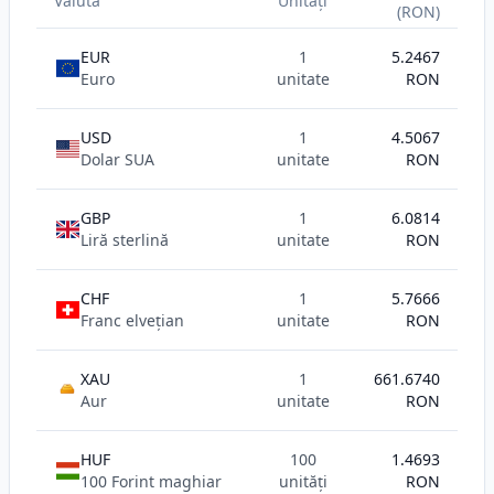
Valuta
Unități
(RON)
EUR
1
5.2467
Euro
unitate
RON
USD
1
4.5067
Dolar SUA
unitate
RON
GBP
1
6.0814
Liră sterlină
unitate
RON
CHF
1
5.7666
Franc elvețian
unitate
RON
XAU
1
661.6740
AU
Aur
unitate
RON
HUF
100
1.4693
100 Forint maghiar
unități
RON