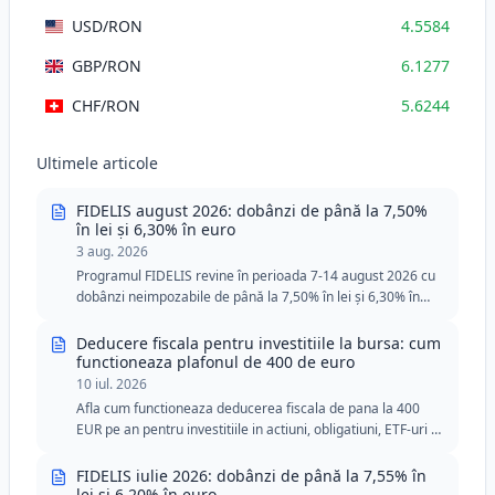
USD
/RON
4.5584
GBP
/RON
6.1277
CHF
/RON
5.6244
Ultimele articole
FIDELIS august 2026: dobânzi de până la 7,50%
în lei și 6,30% în euro
3 aug. 2026
Programul FIDELIS revine în perioada 7-14 august 2026 cu
dobânzi neimpozabile de până la 7,50% în lei și 6,30% în
euro. Ediția din august include două tranșe speciale pentru
donatorii de sânge, cu praguri minime reduse în lei și euro.
Deducere fiscala pentru investitiile la bursa: cum
functioneaza plafonul de 400 de euro
10 iul. 2026
Afla cum functioneaza deducerea fiscala de pana la 400
EUR pe an pentru investitiile in actiuni, obligatiuni, ETF-uri si
titluri de stat FIDELIS.
FIDELIS iulie 2026: dobânzi de până la 7,55% în
lei și 6,20% în euro