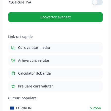
Calcule TVA
Cotă TVA (%)
Convertor avansat
TVA (21%)
110.3634
RON
Link-uri rapide
Total cu TVA
635.9034
RON
Curs valutar mediu
Arhiva curs valutar
Calculator dobândă
Preluare curs valutar
Cursuri populare
EUR
/RON
5.2554