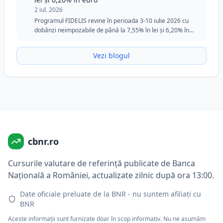
2 iul. 2026
Programul FIDELIS revine în perioada 3-10 iulie 2026 cu
dobânzi neimpozabile de până la 7,55% în lei și 6,20% în
euro. Ediția din iulie păstrează tranșa specială pentru
donatorii de sânge în lei și rămâne o opțiune atractivă
Vezi blogul
pentru investitorii care caută siguranță, flexibilitate și
randamente fixe.
cbnr.ro
Cursurile valutare de referință publicate de Banca
Națională a României, actualizate zilnic după ora 13:00.
Date oficiale preluate de la BNR - nu suntem afiliați cu
BNR
Aceste informații sunt furnizate doar în scop informativ. Nu ne asumăm