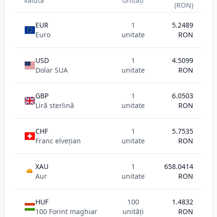
Valuta
Unități
(RON)
EUR
1
5.2489
Euro
unitate
RON
USD
1
4.5099
Dolar SUA
unitate
RON
GBP
1
6.0503
Liră sterlină
unitate
RON
CHF
1
5.7535
Franc elvețian
unitate
RON
XAU
1
658.0414
AU
Aur
unitate
RON
HUF
100
1.4832
100 Forint maghiar
unități
RON