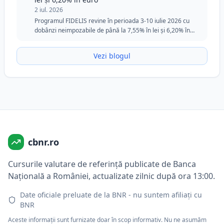
2 iul. 2026
Programul FIDELIS revine în perioada 3-10 iulie 2026 cu
dobânzi neimpozabile de până la 7,55% în lei și 6,20% în
euro. Ediția din iulie păstrează tranșa specială pentru
donatorii de sânge în lei și rămâne o opțiune atractivă
Vezi blogul
pentru investitorii care caută siguranță, flexibilitate și
randamente fixe.
cbnr.ro
Cursurile valutare de referință publicate de Banca
Națională a României, actualizate zilnic după ora 13:00.
Date oficiale preluate de la BNR - nu suntem afiliați cu
BNR
Aceste informații sunt furnizate doar în scop informativ. Nu ne asumăm