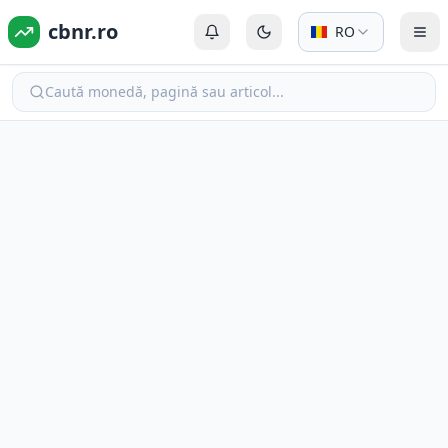
cbnr.ro
RO
Autentificare sau Înregistrare
Comută la modul întunecat
Com
Caută monedă, pagină sau articol...