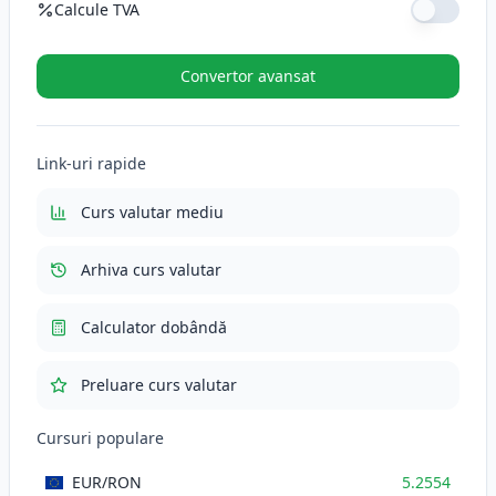
Calcule TVA
Cotă TVA (%)
Convertor avansat
TVA (21%)
110.3634
RON
Link-uri rapide
Total cu TVA
635.9034
RON
Curs valutar mediu
Arhiva curs valutar
Calculator dobândă
Preluare curs valutar
Cursuri populare
EUR
/RON
5.2554