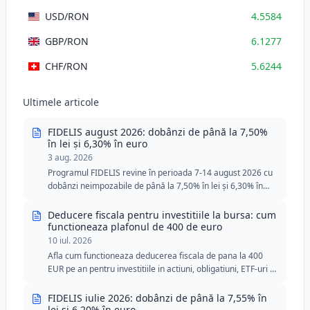
USD
/RON
4.5584
GBP
/RON
6.1277
CHF
/RON
5.6244
Ultimele articole
FIDELIS august 2026: dobânzi de până la 7,50%
în lei și 6,30% în euro
3 aug. 2026
Programul FIDELIS revine în perioada 7-14 august 2026 cu
dobânzi neimpozabile de până la 7,50% în lei și 6,30% în
euro. Ediția din august include două tranșe speciale pentru
donatorii de sânge, cu praguri minime reduse în lei și euro.
Deducere fiscala pentru investitiile la bursa: cum
functioneaza plafonul de 400 de euro
10 iul. 2026
Afla cum functioneaza deducerea fiscala de pana la 400
EUR pe an pentru investitiile in actiuni, obligatiuni, ETF-uri si
titluri de stat FIDELIS.
FIDELIS iulie 2026: dobânzi de până la 7,55% în
lei și 6,20% în euro