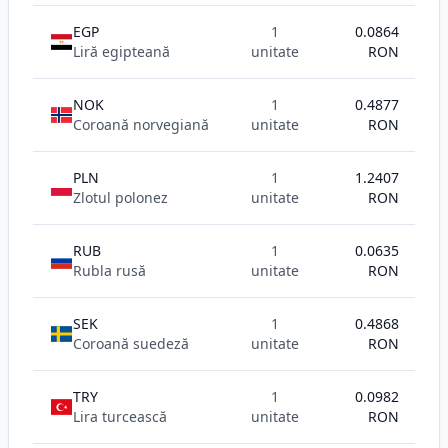
EGP
1
0.0864
Liră egipteană
unitate
RON
NOK
1
0.4877
Coroană norvegiană
unitate
RON
PLN
1
1.2407
Zlotul polonez
unitate
RON
RUB
1
0.0635
Rubla rusă
unitate
RON
SEK
1
0.4868
Coroană suedeză
unitate
RON
TRY
1
0.0982
Lira turcească
unitate
RON