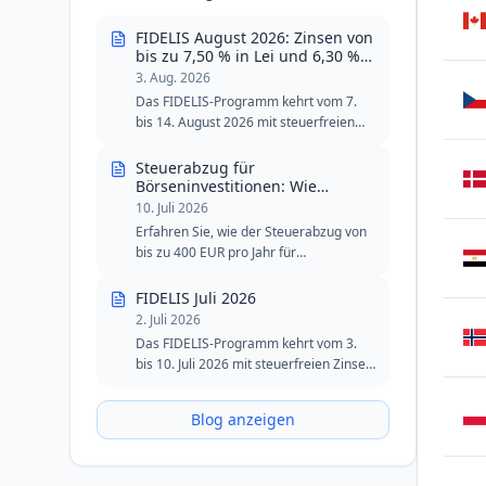
FIDELIS August 2026: Zinsen von
bis zu 7,50 % in Lei und 6,30 %
in Euro
3. Aug. 2026
Das FIDELIS-Programm kehrt vom 7.
bis 14. August 2026 mit steuerfreien
Zinsen von bis zu 7,50 % in Lei und 6,30
% in Euro zurück. Die August-Ausgabe
Steuerabzug für
umfasst zwei spezielle Tranchen für
Börseninvestitionen: Wie
funktioniert die 400-Euro-
Blutspender, mit reduzierten
10. Juli 2026
Grenze?
Mindestschwellen in Lei und Euro.
Erfahren Sie, wie der Steuerabzug von
bis zu 400 EUR pro Jahr für
Investitionen in Aktien, Anleihen, ETFs
und FIDELIS-Staatsanleihen
FIDELIS Juli 2026
funktioniert.
2. Juli 2026
Das FIDELIS-Programm kehrt vom 3.
bis 10. Juli 2026 mit steuerfreien Zinsen
von bis zu 7,55 % in Lei und 6,20 % in
Euro zurück. Die Juli-Ausgabe behält die
Blog anzeigen
spezielle Tranche für Blutspender in Lei
bei und bleibt eine attraktive Option für
Investoren, die Sicherheit, Flexibilität