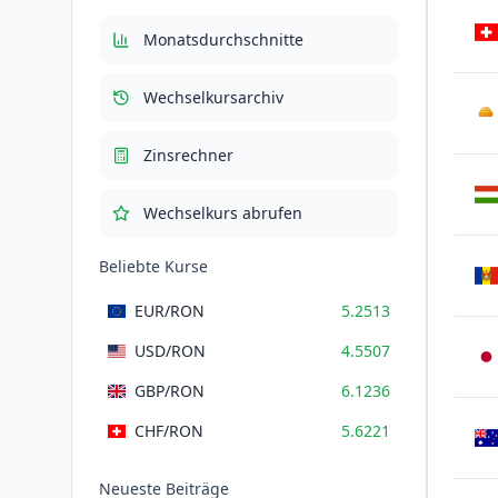
Gesamt mit
635.4073
Monatsdurchschnitte
MwSt
RON
Wechselkursarchiv
AU
Zinsrechner
Wechselkurs abrufen
Beliebte Kurse
EUR
/RON
5.2513
USD
/RON
4.5507
GBP
/RON
6.1236
CHF
/RON
5.6221
Neueste Beiträge