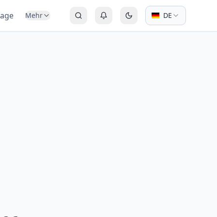
tage
Mehr
DE
Suchen
Anmelden oder Registrieren
Zum dunklen Modus wechs