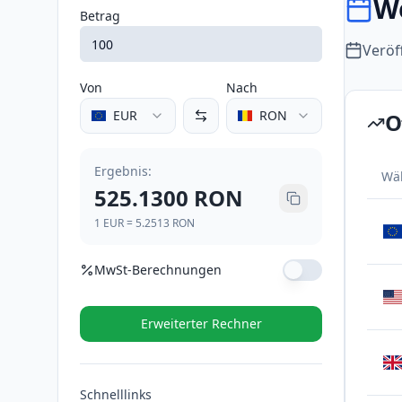
W
Betrag
Veröf
Von
Nach
EUR
RON
O
Ergebnis
:
Wä
525.1300
RON
1
EUR
=
5.2513
RON
MwSt-Berechnungen
MwSt-Satz (%)
Erweiterter Rechner
MwSt (21%)
110.2773
RON
Schnelllinks