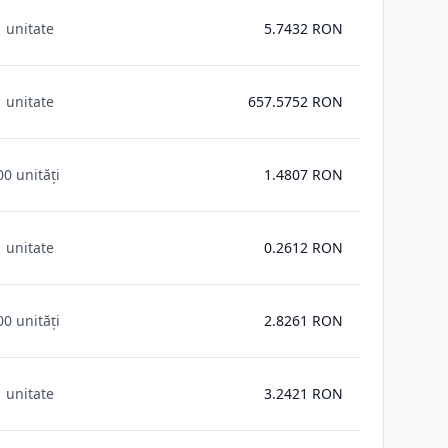
1 unitate
5.7432
RON
1 unitate
657.5752
RON
00 unități
1.4807
RON
1 unitate
0.2612
RON
00 unități
2.8261
RON
1 unitate
3.2421
RON