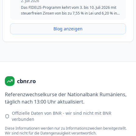
2. Juli 2026
Das FIDELIS-Programm kehrt vom 3. bis 10. Juli 2026 mit
steuerfreien Zinsen von bis zu 7,55 % in Lei und 6,20 % in
Euro zurück. Die Juli-Ausgabe behält die spezielle Tranche
für Blutspender in Lei bei und bleibt eine attraktive Option
Blog anzeigen
für Investoren, die Sicherheit, Flexibilität und feste Renditen
suchen.
cbnr.ro
Referenzwechselkurse der Nationalbank Rumäniens,
täglich nach 13:00 Uhr aktualisiert.
Offizielle Daten von BNR - wir sind nicht mit BNR
verbunden
Diese Informationen werden nur zu Informationszwecken bereitgestellt.
Wir sind nicht für die Datengenauigkeit verantwortlich.