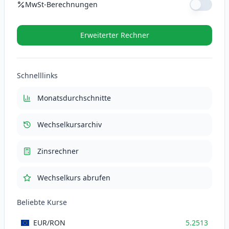
MwSt-Berechnungen
MwSt-Satz (%)
Erweiterter Rechner
MwSt (21%)
110.2773
RON
Schnelllinks
Gesamt mit MwSt
635.4073
RON
Monatsdurchschnitte
Wechselkursarchiv
Zinsrechner
Wechselkurs abrufen
Beliebte Kurse
EUR
/RON
5.2513