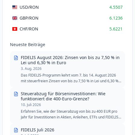
USD
/RON
4.5507
GBP
/RON
6.1236
CHF
/RON
5.6221
Neueste Beiträge
FIDELIS August 2026: Zinsen von bis zu 7,50 % in
Lei und 6,30 % in Euro
3. Aug. 2026
Das FIDELIS-Programm kehrt vom 7. bis 14. August 2026
mit steuerfreien Zinsen von bis zu 7,50 % in Lei und 6,30 %
in Euro zurück. Die August-Ausgabe umfasst zwei spezielle
Tranchen für Blutspender, mit reduzierten
Steuerabzug für Börseninvestitionen: Wie
Mindestschwellen in Lei und Euro.
funktioniert die 400-Euro-Grenze?
10. Juli 2026
Erfahren Sie, wie der Steuerabzug von bis zu 400 EUR pro
Jahr für Investitionen in Aktien, Anleihen, ETFs und FIDELIS-
Staatsanleihen funktioniert.
FIDELIS Juli 2026