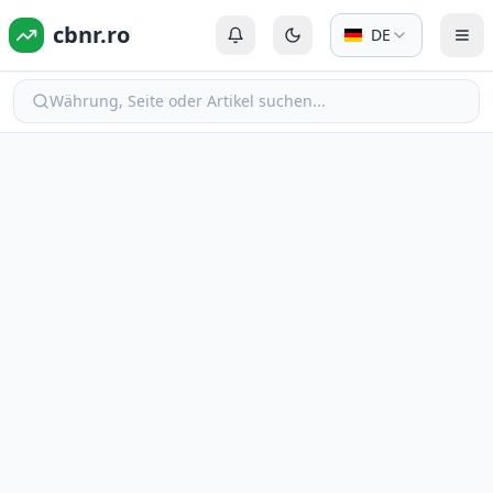
cbnr.ro
DE
Anmelden oder Registrieren
Zum dunklen Modus wechs
Men
Währung, Seite oder Artikel suchen...