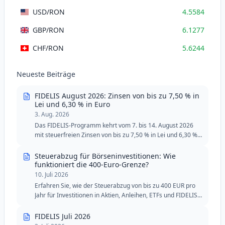
USD
/RON
4.5584
GBP
/RON
6.1277
CHF
/RON
5.6244
Neueste Beiträge
FIDELIS August 2026: Zinsen von bis zu 7,50 % in
Lei und 6,30 % in Euro
3. Aug. 2026
Das FIDELIS-Programm kehrt vom 7. bis 14. August 2026
mit steuerfreien Zinsen von bis zu 7,50 % in Lei und 6,30 %
in Euro zurück. Die August-Ausgabe umfasst zwei spezielle
Tranchen für Blutspender, mit reduzierten
Steuerabzug für Börseninvestitionen: Wie
Mindestschwellen in Lei und Euro.
funktioniert die 400-Euro-Grenze?
10. Juli 2026
Erfahren Sie, wie der Steuerabzug von bis zu 400 EUR pro
Jahr für Investitionen in Aktien, Anleihen, ETFs und FIDELIS-
Staatsanleihen funktioniert.
FIDELIS Juli 2026