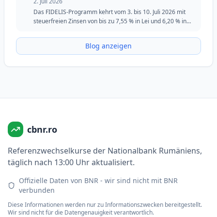
2. Juli 2026
Das FIDELIS-Programm kehrt vom 3. bis 10. Juli 2026 mit
steuerfreien Zinsen von bis zu 7,55 % in Lei und 6,20 % in
Euro zurück. Die Juli-Ausgabe behält die spezielle Tranche
für Blutspender in Lei bei und bleibt eine attraktive Option
Blog anzeigen
für Investoren, die Sicherheit, Flexibilität und feste Renditen
suchen.
cbnr.ro
Referenzwechselkurse der Nationalbank Rumäniens,
täglich nach 13:00 Uhr aktualisiert.
Offizielle Daten von BNR - wir sind nicht mit BNR
verbunden
Diese Informationen werden nur zu Informationszwecken bereitgestellt.
Wir sind nicht für die Datengenauigkeit verantwortlich.