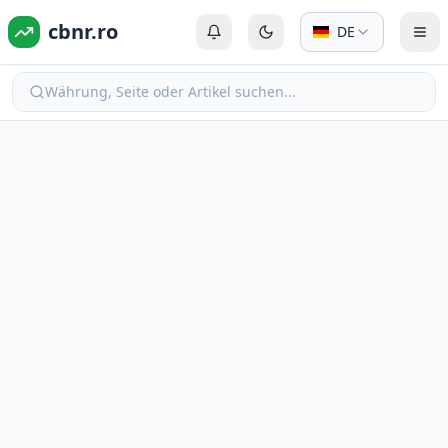
cbnr.ro
DE
Anmelden oder Registrieren
Zum dunklen Modus wechs
Men
Währung, Seite oder Artikel suchen...