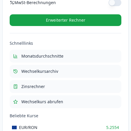
MwSt-Berechnungen
MwSt-Satz (%)
Erweiterter Rechner
MwSt (21%)
110.3634
RON
Schnelllinks
Gesamt mit MwSt
635.9034
RON
Monatsdurchschnitte
Wechselkursarchiv
Zinsrechner
Wechselkurs abrufen
Beliebte Kurse
EUR
/RON
5.2554