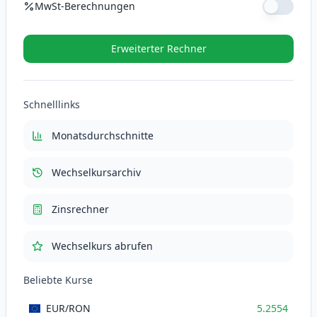
MwSt-Berechnungen
MwSt-Satz (%)
Erweiterter Rechner
MwSt (21%)
110.3634
RON
Schnelllinks
Gesamt mit MwSt
635.9034
RON
Monatsdurchschnitte
Wechselkursarchiv
Zinsrechner
Wechselkurs abrufen
Beliebte Kurse
EUR
/RON
5.2554