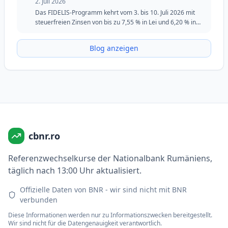
2. Juli 2026
Das FIDELIS-Programm kehrt vom 3. bis 10. Juli 2026 mit
steuerfreien Zinsen von bis zu 7,55 % in Lei und 6,20 % in
Euro zurück. Die Juli-Ausgabe behält die spezielle Tranche
für Blutspender in Lei bei und bleibt eine attraktive Option
Blog anzeigen
für Investoren, die Sicherheit, Flexibilität und feste Renditen
suchen.
cbnr.ro
Referenzwechselkurse der Nationalbank Rumäniens,
täglich nach 13:00 Uhr aktualisiert.
Offizielle Daten von BNR - wir sind nicht mit BNR
verbunden
Diese Informationen werden nur zu Informationszwecken bereitgestellt.
Wir sind nicht für die Datengenauigkeit verantwortlich.