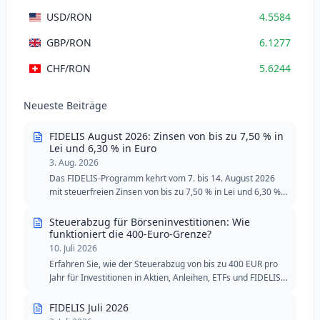
USD
/RON
4.5584
GBP
/RON
6.1277
CHF
/RON
5.6244
Neueste Beiträge
FIDELIS August 2026: Zinsen von bis zu 7,50 % in
Lei und 6,30 % in Euro
3. Aug. 2026
Das FIDELIS-Programm kehrt vom 7. bis 14. August 2026
mit steuerfreien Zinsen von bis zu 7,50 % in Lei und 6,30 %
in Euro zurück. Die August-Ausgabe umfasst zwei spezielle
Tranchen für Blutspender, mit reduzierten
Steuerabzug für Börseninvestitionen: Wie
Mindestschwellen in Lei und Euro.
funktioniert die 400-Euro-Grenze?
10. Juli 2026
Erfahren Sie, wie der Steuerabzug von bis zu 400 EUR pro
Jahr für Investitionen in Aktien, Anleihen, ETFs und FIDELIS-
Staatsanleihen funktioniert.
FIDELIS Juli 2026