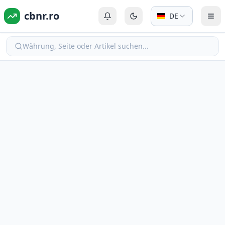
cbnr.ro
DE
Anmelden oder Registrieren
Zum dunklen Modus wechs
Men
Währung, Seite oder Artikel suchen...