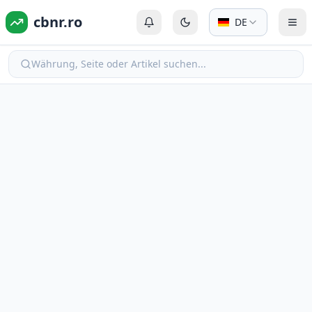
cbnr.ro
DE
Anmelden oder Registrieren
Zum dunklen Modus wechs
Men
Währung, Seite oder Artikel suchen...