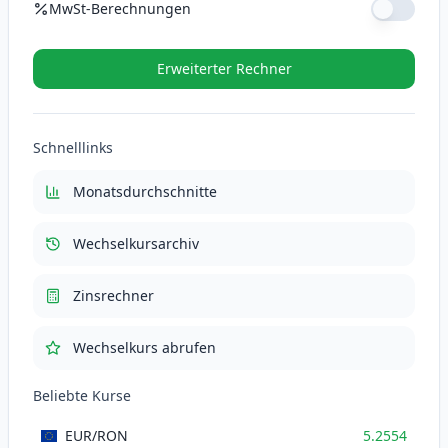
MwSt-Berechnungen
MwSt-Satz (%)
Erweiterter Rechner
MwSt (21%)
110.3634
RON
Schnelllinks
Gesamt mit MwSt
635.9034
RON
Monatsdurchschnitte
Wechselkursarchiv
Zinsrechner
Wechselkurs abrufen
Beliebte Kurse
EUR
/RON
5.2554