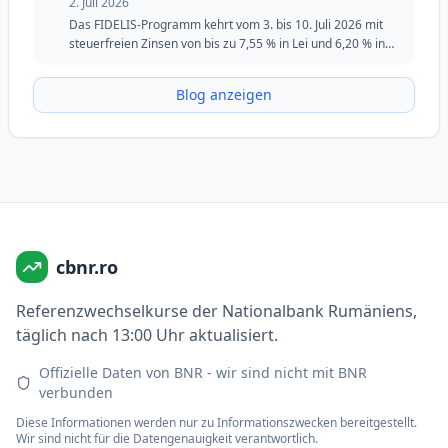
2. Juli 2026
Das FIDELIS-Programm kehrt vom 3. bis 10. Juli 2026 mit
steuerfreien Zinsen von bis zu 7,55 % in Lei und 6,20 % in
Euro zurück. Die Juli-Ausgabe behält die spezielle Tranche
für Blutspender in Lei bei und bleibt eine attraktive Option
Blog anzeigen
für Investoren, die Sicherheit, Flexibilität und feste Renditen
suchen.
cbnr.ro
Referenzwechselkurse der Nationalbank Rumäniens,
täglich nach 13:00 Uhr aktualisiert.
Offizielle Daten von BNR - wir sind nicht mit BNR
verbunden
Diese Informationen werden nur zu Informationszwecken bereitgestellt.
Wir sind nicht für die Datengenauigkeit verantwortlich.