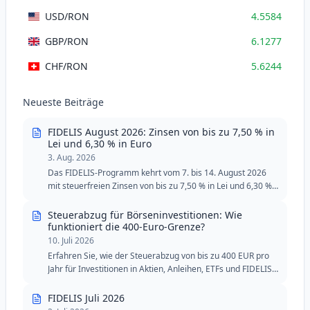
USD
/RON
4.5584
GBP
/RON
6.1277
CHF
/RON
5.6244
Neueste Beiträge
FIDELIS August 2026: Zinsen von bis zu 7,50 % in
Lei und 6,30 % in Euro
3. Aug. 2026
Das FIDELIS-Programm kehrt vom 7. bis 14. August 2026
mit steuerfreien Zinsen von bis zu 7,50 % in Lei und 6,30 %
in Euro zurück. Die August-Ausgabe umfasst zwei spezielle
Tranchen für Blutspender, mit reduzierten
Steuerabzug für Börseninvestitionen: Wie
Mindestschwellen in Lei und Euro.
funktioniert die 400-Euro-Grenze?
10. Juli 2026
Erfahren Sie, wie der Steuerabzug von bis zu 400 EUR pro
Jahr für Investitionen in Aktien, Anleihen, ETFs und FIDELIS-
Staatsanleihen funktioniert.
FIDELIS Juli 2026