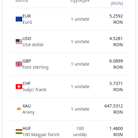
Valuta
Egységek
(RON)
EUR
5.2592
1 unitate
Euró
RON
USD
4.5281
1 unitate
USA dollár
RON
GBP
6.0899
1 unitate
Font sterling
RON
CHF
5.7371
1 unitate
Svájci frank
RON
XAU
647.5312
1 unitate
AU
Arany
RON
HUF
100
1.4800
100 Magyar forint
unități
RON