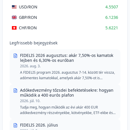
USD
/RON
4.5507
GBP
/RON
6.1236
CHF
/RON
5.6221
Legfrissebb bejegyzések
FIDELIS 2026 augusztus: akár 7,50%-os kamatok
lejben és 6,30%-os euróban
2026. aug. 3.
A FIDELIS program 2026. augusztus 7-14. között tér vissza,
adómentes kamatokkal, amelyek akár 7,50%-ot is
elérhetnek lejben és 6,30%-ot euróban. Az augusztusi
kiadás két különleges részletet tartalmaz véradók számára,
Adókedvezmény tőzsdei befektetésekre: hogyan
csökkentett minimális küszöbértékekkel lejben és euróban.
működik a 400 eurós plafon
2026. júl. 10.
Tudja meg, hogyan működik az évi akár 400 EUR
adókedvezmény részvényekbe, kötvényekbe, ETF-ekbe és
FIDELIS államkötvényekbe történő befektetések esetén.
FIDELIS 2026. július