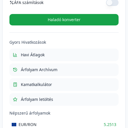
ÁFA számítások
ÁFA kulcs (%)
Haladó konverter
ÁFA (21%)
110.2773
RON
Gyors Hivatkozások
Total cu TVA
635.4073
RON
Havi Átlagok
Árfolyam Archívum
Kamatkalkulátor
Árfolyam letöltés
Népszerű árfolyamok
EUR
/RON
5.2513