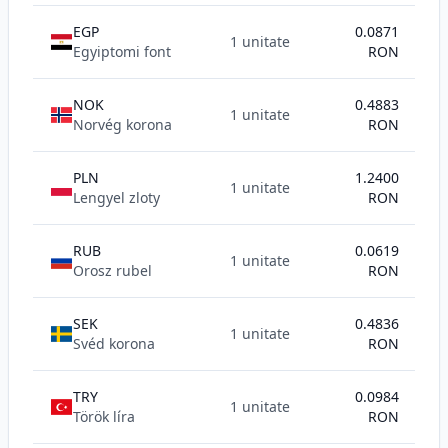
EGP
0.0871
1 unitate
Egyiptomi font
RON
NOK
0.4883
1 unitate
Norvég korona
RON
PLN
1.2400
1 unitate
Lengyel zloty
RON
RUB
0.0619
1 unitate
Orosz rubel
RON
SEK
0.4836
1 unitate
Svéd korona
RON
TRY
0.0984
1 unitate
Török líra
RON