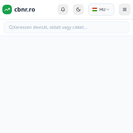
cbnr.ro
HU
Bejelentkezés vagy Regisztráció
Váltás sötét módra
Men
Keressen devizát, oldalt vagy cikket...