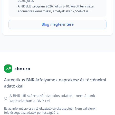
2026. júl. 2.
A FIDELIS program 2026. július 3-10. között tér vissza,
adómentes kamatokkal, amelyek akár 7,55%-ot is
elérhetnek lejben és 6,20%-ot euróban. A júliusi kiadás
megtartja a speciális részletet a véradók számára lejben, és
Blog megtekintése
továbbra is vonzó lehetőséget kínál azoknak a
befektetőknek, akik biztonságot, rugalmasságot és fix
hozamokat keresnek.
cbnr.ro
Autentikus BNR árfolyamok naprakész és történelmi
adatokkal
A BNR-től származó hivatalos adatok - nem állunk
kapcsolatban a BNR-rel
Ez az információ csak tájékoztató célokat szolgál. Nem vállalunk
felelősséget az adatok pontosságáért.