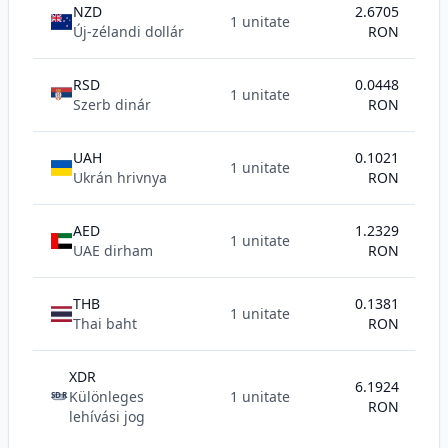
NZD
2.6705
1 unitate
Új-zélandi dollár
RON
RSD
0.0448
1 unitate
Szerb dinár
RON
UAH
0.1021
1 unitate
Ukrán hrivnya
RON
AED
1.2329
1 unitate
UAE dirham
RON
THB
0.1381
1 unitate
Thai baht
RON
XDR
6.1924
Különleges
1 unitate
SDR
RON
lehívási jog