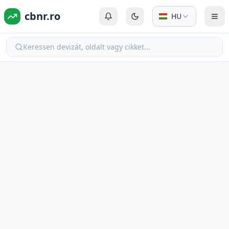
cbnr.ro
HU
Bejelentkezés vagy Regisztráció
Váltás sötét módra
Men
Keressen devizát, oldalt vagy cikket...