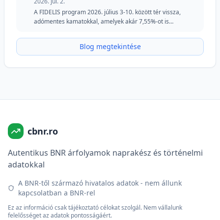
2026. júl. 2.
A FIDELIS program 2026. július 3-10. között tér vissza,
adómentes kamatokkal, amelyek akár 7,55%-ot is
elérhetnek lejben és 6,20%-ot euróban. A júliusi kiadás
megtartja a speciális részletet a véradók számára lejben, és
Blog megtekintése
továbbra is vonzó lehetőséget kínál azoknak a
befektetőknek, akik biztonságot, rugalmasságot és fix
hozamokat keresnek.
cbnr.ro
Autentikus BNR árfolyamok naprakész és történelmi
adatokkal
A BNR-től származó hivatalos adatok - nem állunk
kapcsolatban a BNR-rel
Ez az információ csak tájékoztató célokat szolgál. Nem vállalunk
felelősséget az adatok pontosságáért.