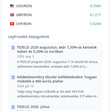
USD
/RON
4.5584
GBP
/RON
6.1277
CHF
/RON
5.6244
Legfrissebb bejegyzések
FIDELIS 2026 augusztus: akár 7,50%-os kamatok
lejben és 6,30%-os euróban
2026. aug. 3.
A FIDELIS program 2026. augusztus 7-14. között tér vissza,
adómentes kamatokkal, amelyek akár 7,50%-ot is
elérhetnek lejben és 6,30%-ot euróban. Az augusztusi
kiadás két különleges részletet tartalmaz véradók számára,
Adókedvezmény tőzsdei befektetésekre: hogyan
csökkentett minimális küszöbértékekkel lejben és euróban.
működik a 400 eurós plafon
2026. júl. 10.
Tudja meg, hogyan működik az évi akár 400 EUR
adókedvezmény részvényekbe, kötvényekbe, ETF-ekbe és
FIDELIS államkötvényekbe történő befektetések esetén.
FIDELIS 2026. július