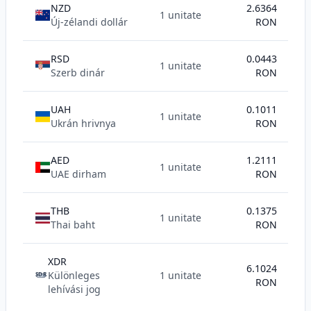
NZD
2.6364
1 unitate
Új-zélandi dollár
RON
RSD
0.0443
1 unitate
Szerb dinár
RON
UAH
0.1011
1 unitate
Ukrán hrivnya
RON
AED
1.2111
1 unitate
UAE dirham
RON
THB
0.1375
1 unitate
Thai baht
RON
XDR
6.1024
Különleges
1 unitate
SDR
RON
lehívási jog