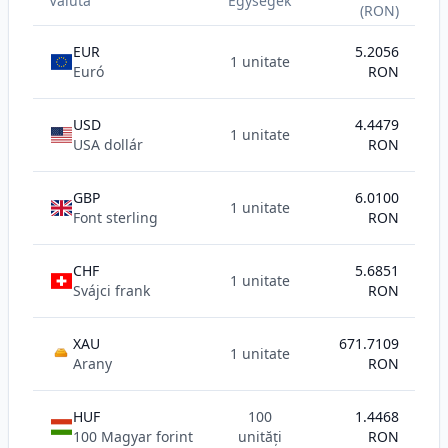
Valuta
Egységek
(RON)
EUR
5.2056
1 unitate
Euró
RON
USD
4.4479
1 unitate
USA dollár
RON
GBP
6.0100
1 unitate
Font sterling
RON
CHF
5.6851
1 unitate
Svájci frank
RON
XAU
671.7109
1 unitate
AU
Arany
RON
HUF
100
1.4468
100 Magyar forint
unități
RON