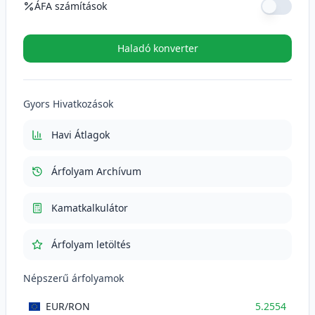
ÁFA számítások
ÁFA kulcs (%)
Haladó konverter
ÁFA (21%)
110.3634
RON
Gyors Hivatkozások
Total cu TVA
635.9034
RON
Havi Átlagok
Árfolyam Archívum
Kamatkalkulátor
Árfolyam letöltés
Népszerű árfolyamok
EUR
/RON
5.2554