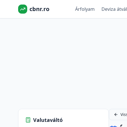
cbnr.ro
Árfolyam
Deviza átvá
Vis
Valutaváltó