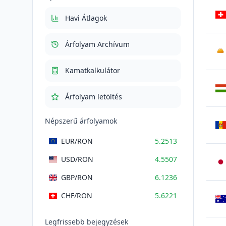
Total cu TVA
635.4073
RON
Havi Átlagok
Árfolyam Archívum
AU
Kamatkalkulátor
Árfolyam letöltés
Népszerű árfolyamok
EUR
/RON
5.2513
USD
/RON
4.5507
GBP
/RON
6.1236
CHF
/RON
5.6221
Legfrissebb bejegyzések