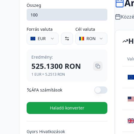
Á
Összeg
Közzé
Forrás valuta
Cél valuta
EUR
RON
H
Eredmény
:
Val
525.1300
RON
1
EUR
=
5.2513
RON
ÁFA számítások
ÁFA kulcs (%)
Haladó konverter
ÁFA (21%)
110.2773
RON
Gyors Hivatkozások