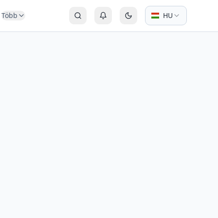
Több
HU
Keresés
Bejelentkezés vagy Regisztráció
Váltás sötét módra