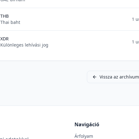
THB
1 u
Thai baht
XDR
1 u
Különleges lehívási jog
Vissza az archívu
Navigáció
Árfolyam