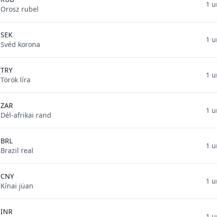
1 u
Orosz rubel
SEK
1 u
Svéd korona
TRY
1 u
Török líra
ZAR
1 u
Dél-afrikai rand
BRL
1 u
Brazil real
CNY
1 u
Kínai jüan
INR
1 u