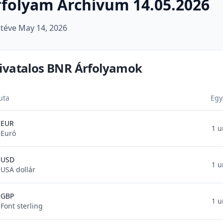
rfolyam Archívum 14.05.2026
téve
May 14, 2026
ivatalos BNR Árfolyamok
uta
Egy
EUR
1 u
Euró
USD
1 u
USA dollár
GBP
1 u
Font sterling