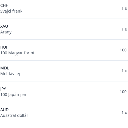
CHF
1 u
Svájci frank
XAU
1 u
Arany
HUF
100 
100 Magyar forint
MDL
1 u
Moldáv lej
JPY
100 
100 Japán jen
AUD
1 u
Ausztrál dollár