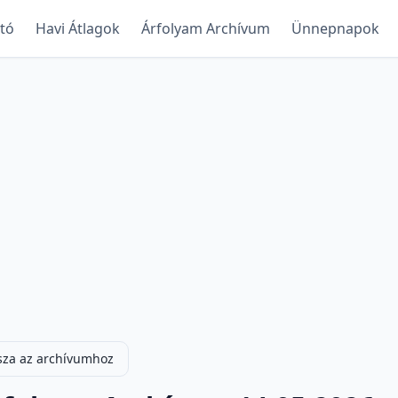
ltó
Havi Átlagok
Árfolyam Archívum
Ünnepnapok
sza az archívumhoz