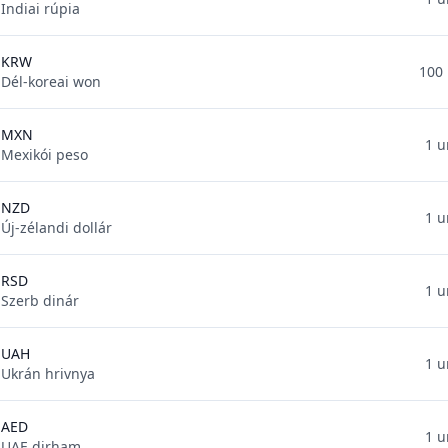
Indiai rúpia
KRW
100 
Dél-koreai won
MXN
1 u
Mexikói peso
NZD
1 u
Új-zélandi dollár
RSD
1 u
Szerb dinár
UAH
1 u
Ukrán hrivnya
AED
1 u
UAE dirham