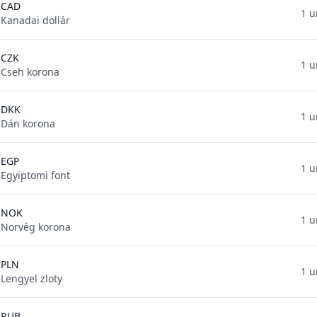
CAD
1 u
Kanadai dollár
CZK
1 u
Cseh korona
DKK
1 u
Dán korona
EGP
1 u
Egyiptomi font
NOK
1 u
Norvég korona
PLN
1 u
Lengyel zloty
RUB