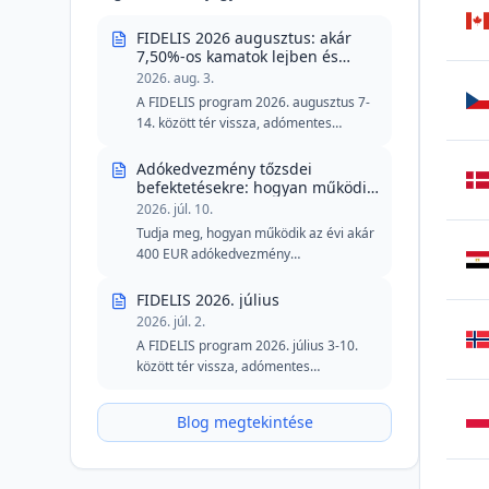
FIDELIS 2026 augusztus: akár
7,50%-os kamatok lejben és
6,30%-os euróban
2026. aug. 3.
A FIDELIS program 2026. augusztus 7-
14. között tér vissza, adómentes
kamatokkal, amelyek akár 7,50%-ot is
elérhetnek lejben és 6,30%-ot euróban.
Adókedvezmény tőzsdei
Az augusztusi kiadás két különleges
befektetésekre: hogyan működik
a 400 eurós plafon
részletet tartalmaz véradók számára,
2026. júl. 10.
csökkentett minimális küszöbértékekkel
Tudja meg, hogyan működik az évi akár
lejben és euróban.
400 EUR adókedvezmény
részvényekbe, kötvényekbe, ETF-ekbe
és FIDELIS államkötvényekbe történő
FIDELIS 2026. július
befektetések esetén.
2026. júl. 2.
A FIDELIS program 2026. július 3-10.
között tér vissza, adómentes
kamatokkal, amelyek akár 7,55%-ot is
elérhetnek lejben és 6,20%-ot euróban.
Blog megtekintése
A júliusi kiadás megtartja a speciális
részletet a véradók számára lejben, és
továbbra is vonzó lehetőséget kínál