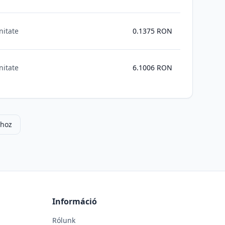
nitate
0.1375
RON
nitate
6.1006
RON
mhoz
Információ
Rólunk