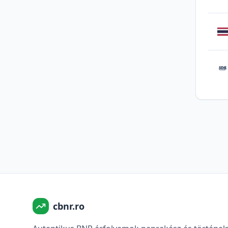
SDR
cbnr.ro