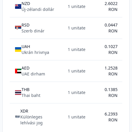
NZD
2.6022
1 unitate
Új-zélandi dollár
RON
RSD
0.0447
1 unitate
Szerb dinár
RON
UAH
0.1027
1 unitate
Ukrán hrivnya
RON
AED
1.2528
1 unitate
UAE dirham
RON
THB
0.1385
1 unitate
Thai baht
RON
XDR
6.2393
Különleges
1 unitate
SDR
RON
lehívási jog