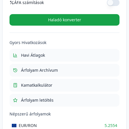
ÁFA számítások
ÁFA kulcs (%)
Haladó konverter
ÁFA (21%)
110.3634
RON
Gyors Hivatkozások
Total cu TVA
635.9034
RON
Havi Átlagok
Árfolyam Archívum
Kamatkalkulátor
Árfolyam letöltés
Népszerű árfolyamok
EUR
/RON
5.2554