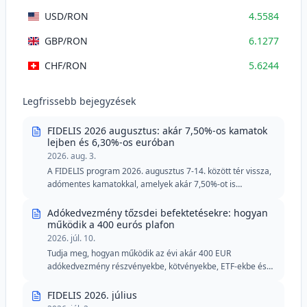
USD
/RON
4.5584
GBP
/RON
6.1277
CHF
/RON
5.6244
Legfrissebb bejegyzések
FIDELIS 2026 augusztus: akár 7,50%-os kamatok
lejben és 6,30%-os euróban
2026. aug. 3.
A FIDELIS program 2026. augusztus 7-14. között tér vissza,
adómentes kamatokkal, amelyek akár 7,50%-ot is
elérhetnek lejben és 6,30%-ot euróban. Az augusztusi
kiadás két különleges részletet tartalmaz véradók számára,
Adókedvezmény tőzsdei befektetésekre: hogyan
csökkentett minimális küszöbértékekkel lejben és euróban.
működik a 400 eurós plafon
2026. júl. 10.
Tudja meg, hogyan működik az évi akár 400 EUR
adókedvezmény részvényekbe, kötvényekbe, ETF-ekbe és
FIDELIS államkötvényekbe történő befektetések esetén.
FIDELIS 2026. július