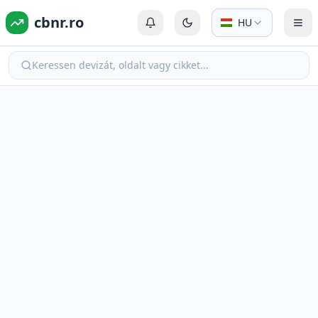
cbnr.ro
HU
Bejelentkezés vagy Regisztráció
Váltás sötét módra
Men
Keressen devizát, oldalt vagy cikket...