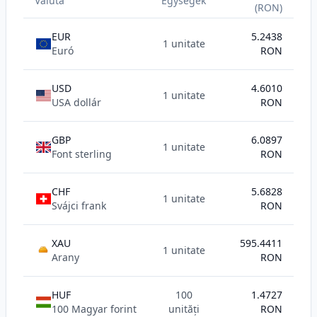
Valuta
Egységek
(RON)
EUR
5.2438
1 unitate
Euró
RON
USD
4.6010
1 unitate
USA dollár
RON
GBP
6.0897
1 unitate
Font sterling
RON
CHF
5.6828
1 unitate
Svájci frank
RON
XAU
595.4411
1 unitate
AU
Arany
RON
HUF
100
1.4727
100 Magyar forint
unități
RON