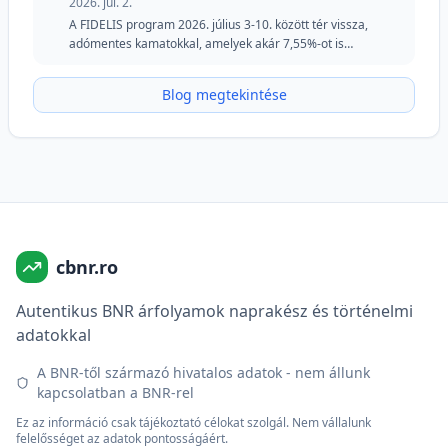
2026. júl. 2.
A FIDELIS program 2026. július 3-10. között tér vissza,
adómentes kamatokkal, amelyek akár 7,55%-ot is
elérhetnek lejben és 6,20%-ot euróban. A júliusi kiadás
megtartja a speciális részletet a véradók számára lejben, és
Blog megtekintése
továbbra is vonzó lehetőséget kínál azoknak a
befektetőknek, akik biztonságot, rugalmasságot és fix
hozamokat keresnek.
cbnr.ro
Autentikus BNR árfolyamok naprakész és történelmi
adatokkal
A BNR-től származó hivatalos adatok - nem állunk
kapcsolatban a BNR-rel
Ez az információ csak tájékoztató célokat szolgál. Nem vállalunk
felelősséget az adatok pontosságáért.