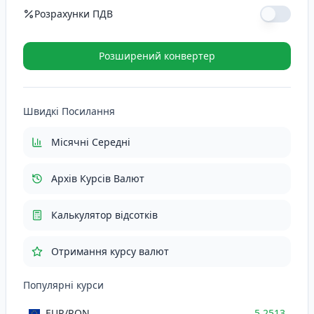
Розрахунки ПДВ
Ставка ПДВ (%)
Розширений конвертер
ПДВ (21%)
110.2773
RON
Швидкі Посилання
Загалом з ПДВ
635.4073
RON
Місячні Середні
Архів Курсів Валют
Калькулятор відсотків
Отримання курсу валют
Популярні курси
EUR
/RON
5.2513