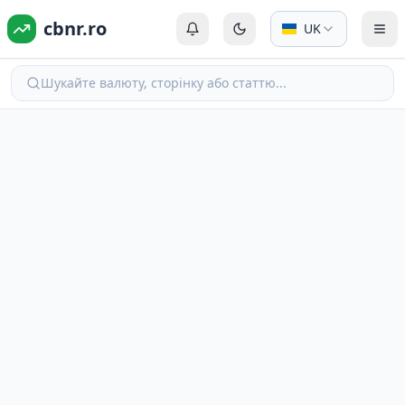
cbnr.ro
UK
Автентифікація або Реєстрація
Перемкнути на темний р
Пер
Шукайте валюту, сторінку або статтю...