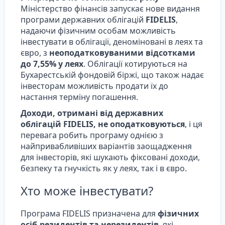
Міністерство фінансів запускає нове видання
програми державних облігацій
FIDELIS
,
надаючи фізичним особам можливість
інвестувати в облігації, деноміновані в леях та
євро, з
неоподатковуваними відсотками
до 7,55% у леях
. Облігації котируються на
Бухарестській фондовій біржі, що також надає
інвесторам можливість продати їх до
настання терміну погашення.
Доходи, отримані від державних
облігацій FIDELIS, не оподатковуються
, і ця
перевага робить програму однією з
найпривабливіших варіантів заощадження
для інвесторів, які шукають фіксовані доходи,
безпеку та гнучкість як у леях, так і в євро.
Хто може інвестувати?
Програма FIDELIS призначена для
фізичних
осіб-резидентів та нерезидентів
, які