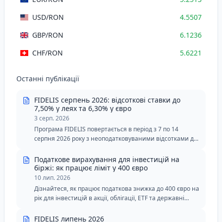
USD
/RON
4.5507
GBP
/RON
6.1236
CHF
/RON
5.6221
Останні публікації
FIDELIS серпень 2026: відсоткові ставки до
7,50% у леях та 6,30% у євро
3 серп. 2026
Програма FIDELIS повертається в період з 7 по 14
серпня 2026 року з неоподатковуваними відсотками до
7,50% у леях і 6,30% у євро. Серпневе видання включає
два спеціальні транші для донорів крові з зниженими
Податкове вирахування для інвестицій на
мінімальними порогами в леях і євро.
біржі: як працює ліміт у 400 євро
10 лип. 2026
Дізнайтеся, як працює податкова знижка до 400 євро на
рік для інвестицій в акції, облігації, ETF та державні
цінні папери FIDELIS.
FIDELIS липень 2026