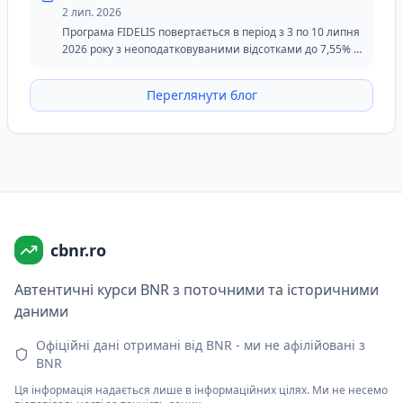
2 лип. 2026
Програма FIDELIS повертається в період з 3 по 10 липня
2026 року з неоподатковуваними відсотками до 7,55% у
леях та 6,20% в євро. Липнева версія зберігає
спеціальний транш для донорів крові в леях і
Переглянути блог
залишається привабливим варіантом для інвесторів,
які шукають безпеку, гнучкість і фіксовані доходи.
cbnr.ro
Автентичні курси BNR з поточними та історичними
даними
Офіційні дані отримані від BNR - ми не афілійовані з
BNR
Ця інформація надається лише в інформаційних цілях. Ми не несемо