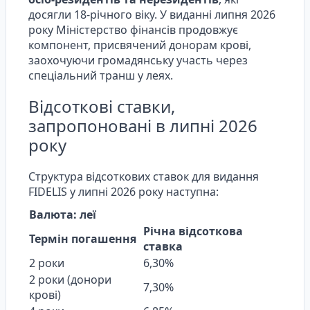
досягли 18-річного віку. У виданні липня 2026
року Міністерство фінансів продовжує
компонент, присвячений донорам крові,
заохочуючи громадянську участь через
спеціальний транш у леях.
Відсоткові ставки,
запропоновані в липні 2026
року
Структура відсоткових ставок для видання
FIDELIS у липні 2026 року наступна:
Валюта: леї
Річна відсоткова
Термін погашення
ставка
2 роки
6,30%
2 роки (донори
7,30%
крові)