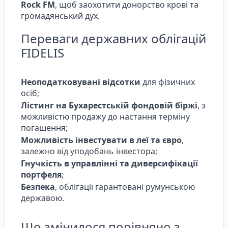
Rock FM
, щоб заохотити донорство крові та
громадянський дух.
Переваги державних облігацій
FIDELIS
Неоподатковувані відсотки
для фізичних
осіб;
Лістинг на Бухарестській фондовій біржі
, з
можливістю продажу до настання терміну
погашення;
Можливість інвестувати в леї та євро
,
залежно від уподобань інвестора;
Гнучкість в управлінні та диверсифікації
портфеля
;
Безпека
, облігації гарантовані румунською
державою.
Що змінилося порівняно з