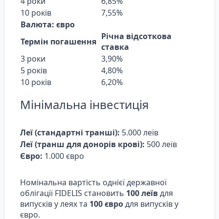
4 роки
6,85%
10 років
7,55%
Валюта: євро
Річна відсоткова
Термін погашення
ставка
3 роки
3,90%
5 років
4,80%
10 років
6,20%
Мінімальна інвестиція
Леї (стандартні транші):
5.000 леїв
Леї (транш для донорів крові):
500 леїв
Євро:
1.000 євро
Номінальна вартість однієї державної
облігації FIDELIS становить
100 леїв
для
випусків у леях та
100 євро
для випусків у
євро.