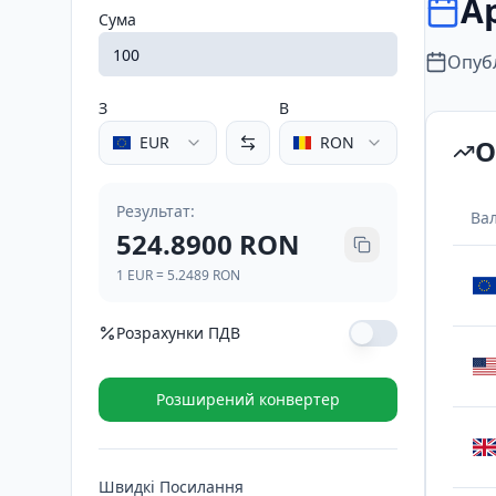
Ар
Сума
Опуб
З
В
EUR
RON
О
Результат
:
Ва
524.8900
RON
1
EUR
=
5.2489
RON
Розрахунки ПДВ
Ставка ПДВ (%)
Розширений конвертер
ПДВ (21%)
110.2269
RON
Швидкі Посилання