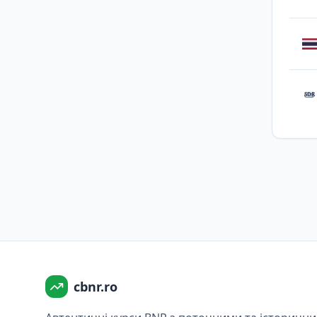
SDR
cbnr.ro