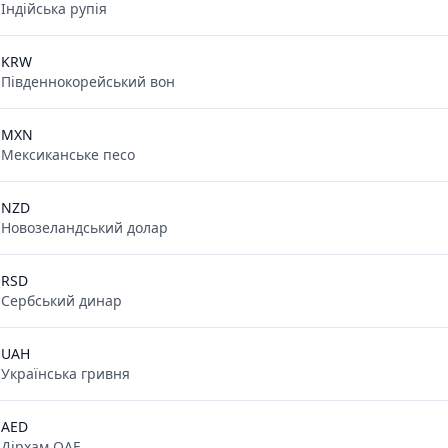
Індійська рупія
KRW
Південнокорейський вон
MXN
Мексиканське песо
NZD
Новозеландський долар
RSD
Сербський динар
UAH
Українська гривня
AED
Дірхам ОАЕ