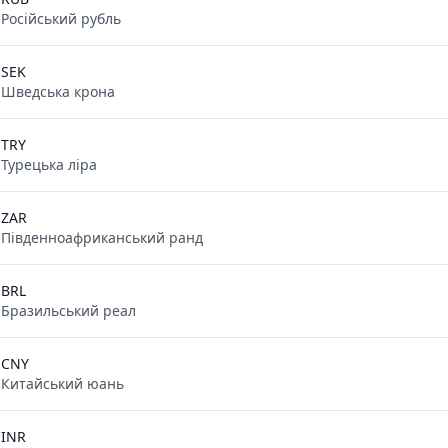
Російський рубль
SEK
Шведська крона
TRY
Турецька ліра
ZAR
Південноафриканський ранд
BRL
Бразильський реал
CNY
Китайський юань
INR