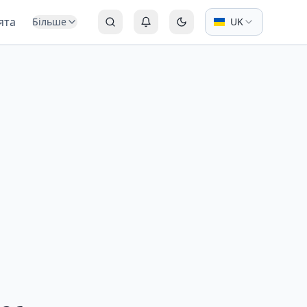
ята
Більше
UK
Пошук
Автентифікація або Реєстрація
Перемкнути на темний р