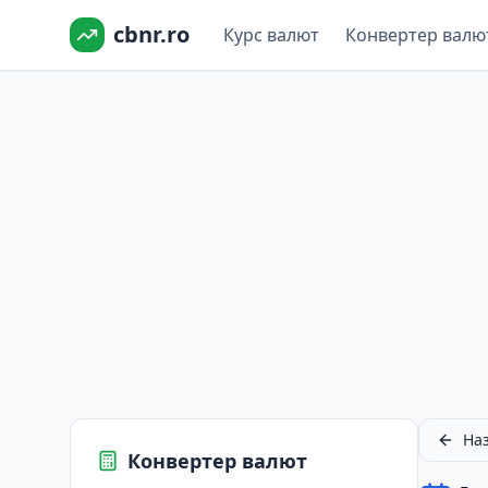
cbnr.ro
Курс валют
Конвертер валю
Наз
Конвертер валют