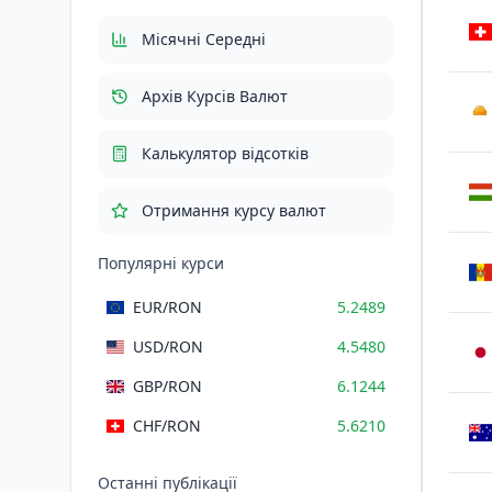
Загалом з ПДВ
635.1169
RON
Місячні Середні
Архів Курсів Валют
AU
Калькулятор відсотків
Отримання курсу валют
Популярні курси
EUR
/RON
5.2489
USD
/RON
4.5480
GBP
/RON
6.1244
CHF
/RON
5.6210
Останні публікації