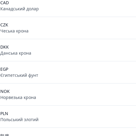
CAD
Канадський долар
CZK
Чеська крона
DKK
Данська крона
EGP
Єгипетський фунт
NOK
Норвезька крона
PLN
Польський злотий
RUB