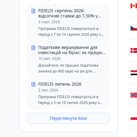
FIDELIS серпень 2026:
відсоткові ставки до 7,50% у
леях та 6,30% у євро
3 серп. 2026
Програма FIDELIS повертається в
період з 7 по 14 серпня 2026 року з
неоподатковуваними відсотками до
7,50% у леях і 6,30% у євро. Серпневе
Податкове вирахування для
видання включає два спеціальні
інвестицій на біржі: як працює
ліміт у 400 євро
транші для донорів крові з
10 лип. 2026
зниженими мінімальними порогами
Дізнайтеся, як працює податкова
в леях і євро.
знижка до 400 євро на рік для
інвестицій в акції, облігації, ETF та
державні цінні папери FIDELIS.
FIDELIS липень 2026
2 лип. 2026
Програма FIDELIS повертається в
період з 3 по 10 липня 2026 року з
неоподатковуваними відсотками до
7,55% у леях та 6,20% в євро.
Переглянути блог
Липнева версія зберігає
спеціальний транш для донорів
крові в леях і залишається