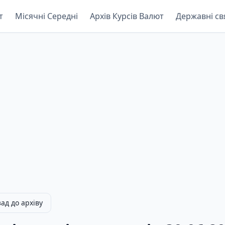
т
Місячні Середні
Архів Курсів Валют
Державні св
ад до архіву